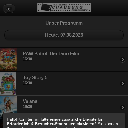
Datenschutz
Impressum
Cookie Einstellungen
Unser Programm
Heute, 07.08.2026
PAW Patrol: Der Dino Film
16:30
Toy Story 5
16:30
Vaiana
19:30
Hallo! Könnten wir bitte einige zusätzliche Dienste für
Erforderlich & Besucher-Statistiken
aktivieren? Sie können
Die Odyssee