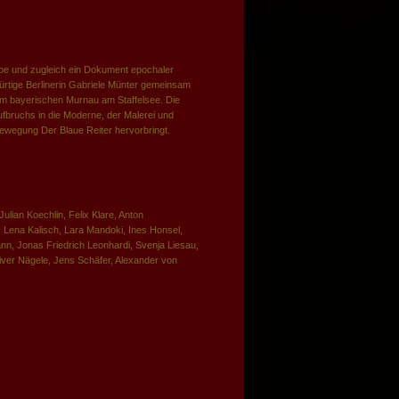
be und zugleich ein Dokument epochaler
bürtige Berlinerin Gabriele Münter gemeinsam
im bayerischen Murnau am Staffelsee. Die
fbruchs in die Moderne, der Malerei und
bewegung Der Blaue Reiter hervorbringt.
Julian Koechlin, Felix Klare, Anton
ena Kalisch, Lara Mandoki, Ines Honsel,
n, Jonas Friedrich Leonhardi, Svenja Liesau,
iver Nägele, Jens Schäfer, Alexander von