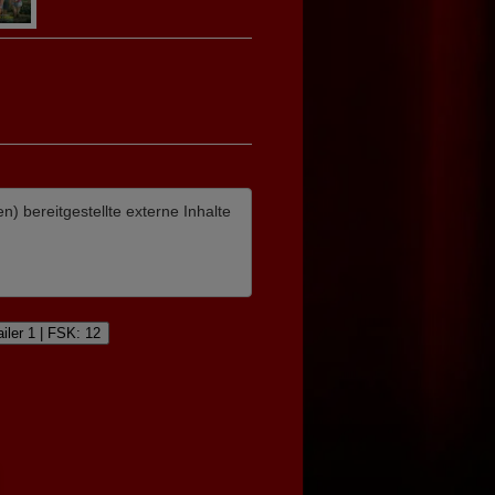
en)
bereitgestellte externe Inhalte
ailer 1 | FSK: 12