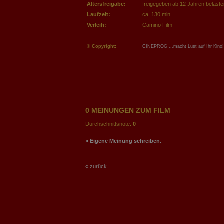
Altersfreigabe:
freigegeben ab 12 Jahren
belast
Laufzeit:
ca. 130 min.
Verleih:
Camino Film
© Copyright:
CINEPROG ...macht Lust auf Ihr Kino!
0 MEINUNGEN ZUM FILM
Durchschnittsnote:
0
» Eigene Meinung schreiben.
« zurück