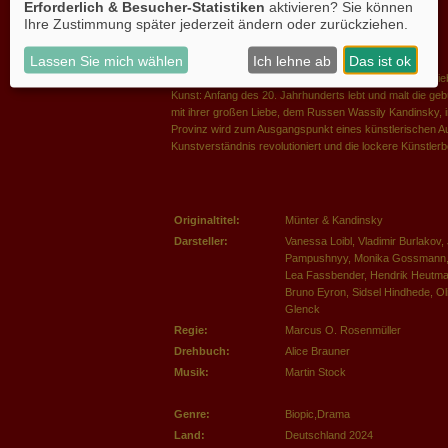
Erforderlich & Besucher-Statistiken
aktivieren? Sie können
Ihre Zustimmung später jederzeit ändern oder zurückziehen.
Lassen Sie mich wählen
Ich lehne ab
Das ist ok
Es ist die bewegende Geschichte einer dramatischen Lie
Kunst: Anfang des 20. Jahrhunderts lebt und malt die ge
mit ihrer großen Liebe, dem Russen Wassily Kandinsky, 
Provinz wird zum Ausgangspunkt eines künstlerischen Au
Kunstverständnis revolutioniert und die lockere Künstler
Originaltitel:
Münter & Kandinsky
Darsteller:
Vanessa Loibl, Vladimir Burlakov, 
Pampushnyy, Monika Gossmann, L
Lea Fassbender, Hendrik Heutman
Bruno Eyron, Sidsel Hindhede, Ol
Glenck
Regie:
Marcus O. Rosenmüller
Drehbuch:
Alice Brauner
Musik:
Martin Stock
Genre:
Biopic,Drama
Land:
Deutschland 2024