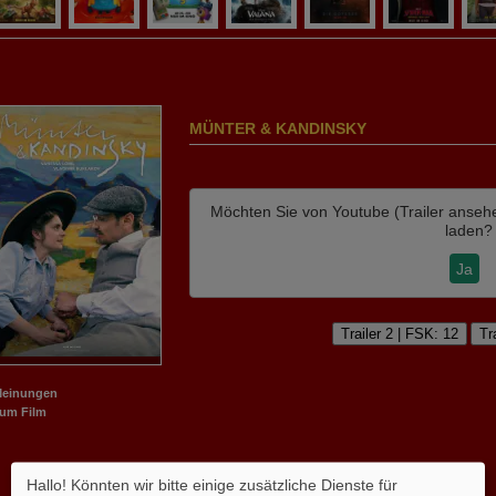
MÜNTER & KANDINSKY
Möchten Sie von
Youtube (Trailer anseh
laden?
Ja
Trailer 2 | FSK: 12
Tr
Meinungen
m Film
Hallo! Könnten wir bitte einige zusätzliche Dienste für