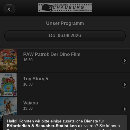
Datenschutz
Impressum
Cookie Einstellungen
Unser Programm
Do, 06.08.2026
PAW Patrol: Der Dino Film
16:30
Toy Story 5
16:30
Vaiana
19:30
Hallo! Könnten wir bitte einige zusätzliche Dienste für
Erforderlich & Besucher-Statistiken
aktivieren? Sie können
Die Odyssee