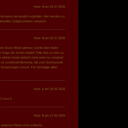
Note:
4
am 03.07.2026
il waren da deutlich orgineller. Hier werden zu
 aktuelles Zeitgeschehen verpackt.
Note:
4
am 02.07.2026
uen Scary Movie gefreut, wurde aber leider
 Gags der ersten beiden Teile eins zu eins zu
ze wirken heute einfach nicht mehr so zündend
t es vereinzelt Momente, die zum Schmunzeln
n Erwartungen zurück. Für Nostalgie allein
Note:
1
am 28.06.2026
D Love it.
Note:
5
am 27.06.2026
 anderen Filmen echt schlecht.