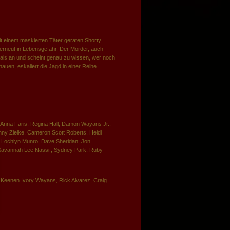
 einem maskierten Täter geraten Shorty
rneut in Lebensgefahr. Der Mörder, auch
mals an und scheint genau zu wissen, wer noch
auen, eskaliert die Jagd in einer Reihe
nna Faris, Regina Hall, Damon Wayans Jr.,
y Zielke, Cameron Scott Roberts, Heidi
tt, Lochlyn Munro, Dave Sheridan, Jon
Savannah Lee Nassif, Sydney Park, Ruby
eenen Ivory Wayans, Rick Alvarez, Craig