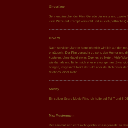
Ghostface
Sehr enttäuschender Film. Gerade der erste und zweite Te
viele Witze auf Krampf versucht und zu viel (politisches)
Orko79
Nach so vielen Jahren hatte ich mich wirklich auf den ne
enttäuscht. Der Film versucht zu sehr, den Humor und die
kopieren, ohne dabei etwas Eigenes zu bieten. Viele Wit
wie damals und fühlen sich eher erzwungen an. Zwar gib
bringen, insgesamt bleibt der Film aber deutlich hinter de
reicht es leider nicht.
Shirley
Ein solider Scary Movie Film. Ich hoffe auf Teil 7 und 8. X
Max Mustermann
Der Film hat sich echt nicht gelohnt im Gegensatz zu den