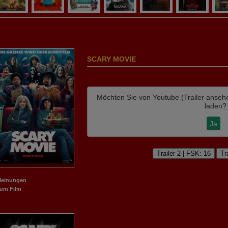
SCARY MOVIE
Möchten Sie von
Youtube (Trailer anseh
laden?
Ja
Trailer 2 | FSK: 16
Tr
Meinungen
m Film