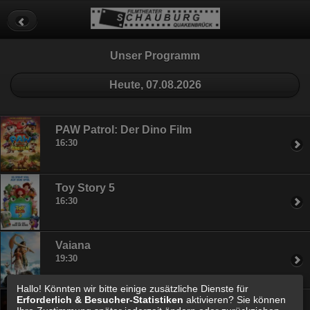
Datenschutz
Impressum
Cookie Einstellungen
Unser Programm
Heute, 07.08.2026
PAW Patrol: Der Dino Film
16:30
Toy Story 5
16:30
Vaiana
19:30
Hallo! Könnten wir bitte einige zusätzliche Dienste für
Erforderlich & Besucher-Statistiken
aktivieren? Sie können
Die Odyssee