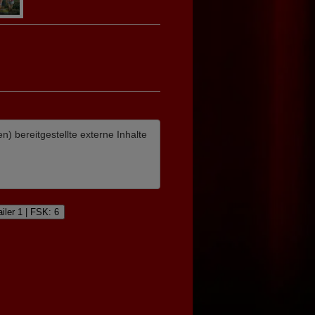
en)
bereitgestellte externe Inhalte
ailer 1 | FSK: 6