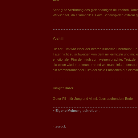
Sehr gute Verfilmung des gleichnamigen deutschen Rom
Wirklich toll, da stimmt alles: Gute Schauspieler, extrem 
...
Yoshiii
Dieser Film war einer der besten Kinofilme überhaupt. Er 
Täter nicht zu schweigen von dem mit ermitteln und mitfie
emotionaler Film der mich zum weinen brachte. Trotzdem
die einen wieder aufmuntern und wo man einfach entspa
ein atemberaubender Film der viele Emotionen auf einmal
Knight Rider
Guter Film für Jung und Alt mit überraschendem Ende
» Eigene Meinung schreiben.
« zurück