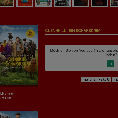
GLENNKILL: EIN SCHAFSKRIMI
Möchten Sie von
Youtube (Trailer anseh
laden?
Ja
Trailer 2 | FSK: 6
Tr
Meinungen
m Film