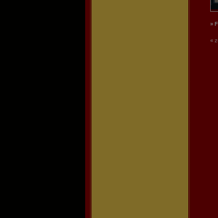
» 
« z