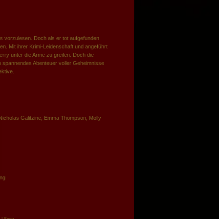
s vorzulesen. Doch als er tot aufgefunden
sen. Mit ihrer Krimi-Leidenschaft und angeführt
rry unter die Arme zu greifen. Doch die
Ein spannendes Abenteuer voller Geheimnisse
ktive.
Nicholas Galitzine, Emma Thompson, Molly
ng