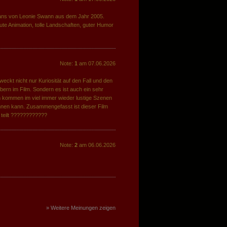
ans von Leonie Swann aus dem Jahr 2005.
gute Animation, tolle Landschaften, guter Humor
Note:
1
am 07.06.2026
weckt nicht nur Kuriosität auf den Fall und den
bern im Film. Sondern es ist auch ein sehr
 kommen im viel immer wieder lustige Szenen
nnen kann. Zusammengefasst ist dieser Film
 teilt ????????????
Note:
2
am 06.06.2026
» Weitere Meinungen zeigen