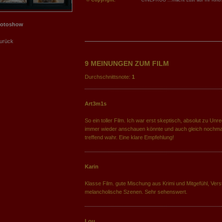
© Copyright:
CINEPROG ...macht Lust auf Ihr Kino!
Fotoshow
urück
9 MEINUNGEN ZUM FILM
Durchschnittsnote:
1
Art3m1s
So ein toller Film. Ich war erst skeptisch, absolut zu Unr
immer wieder anschauen könnte und auch gleich nochma
treffend wahr. Eine klare Empfehlung!
Karin
Klasse Film. gute Mischung aus Krimi und Mitgefühl, Verst
melancholische Szenen. Sehr sehenswert.
Lou