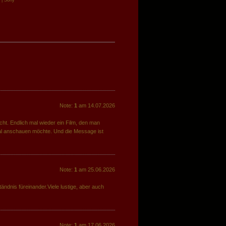
| Sony
Note:
1
am 14.07.2026
echt. Endlich mal wieder ein Film, den man
l anschauen möchte. Und die Message ist
Note:
1
am 25.06.2026
ändnis füreinander.Viele lustige, aber auch
Note:
1
am 17.06.2026