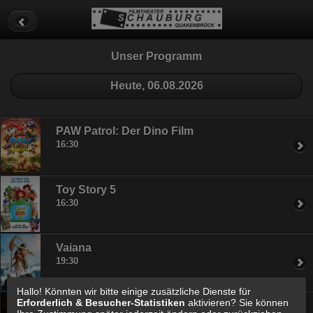
Datenschutz
Impressum
Cookie Einstellungen
Unser Programm
Heute, 06.08.2026
PAW Patrol: Der Dino Film
16:30
Toy Story 5
16:30
Vaiana
19:30
Hallo! Könnten wir bitte einige zusätzliche Dienste für
Erforderlich & Besucher-Statistiken
aktivieren? Sie können
Die Odyssee