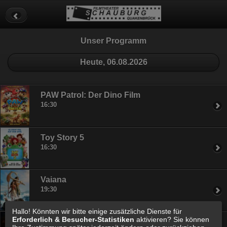
Datenschutz
Impressum
Cookie Einstellungen
Unser Programm
Heute, 06.08.2026
PAW Patrol: Der Dino Film
16:30
Toy Story 5
16:30
Vaiana
19:30
Hallo! Könnten wir bitte einige zusätzliche Dienste für
Erforderlich & Besucher-Statistiken
aktivieren? Sie können
Die Odyssee